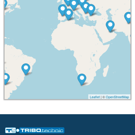
Leaflet
| ©
OpenStreetMap